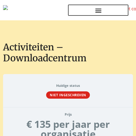
Terug naar de homepage
Activiteiten –
Downloadcentrum
Huidige status
NIET INGESCHREVEN
Prijs
€ 135 per jaar per
organisatie