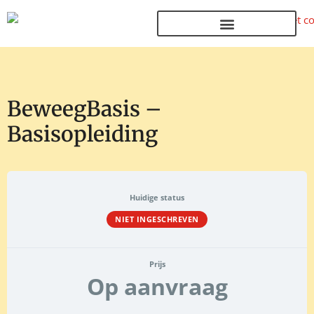
Terug naar de homepage
BeweegBasis –
Basisopleiding
Huidige status
NIET INGESCHREVEN
Prijs
Op aanvraag