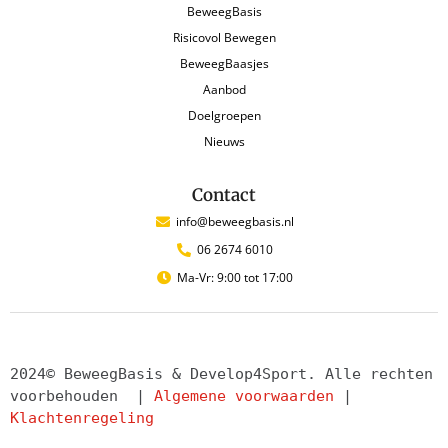
Rol van de beweegbegeleider
BeweegBasis
Risicovol Bewegen
Eindopdracht Hoofdstuk 1
BeweegBaasjes
Aanpassen van beweegactiviteiten
Aanbod
Doelgroepen
Beweegbanen met risicovol materiaal
Nieuws
Contact
Begeleiden met BeweegBasis-principes
info@beweegbasis.nl
06 2674 6010
Eindopdracht Hoofdstuk 2
Ma-Vr: 9:00 tot 17:00
Begeleiden van Risicovol Bewegen
2024© BeweegBasis & Develop4Sport. Alle rechten 
voorbehouden  | 
Algemene voorwaarden
 | 
Klachtenregeling