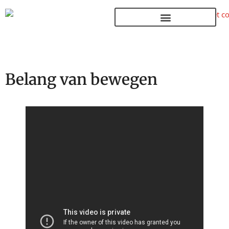
Terug naar de homepage
Belang van bewegen