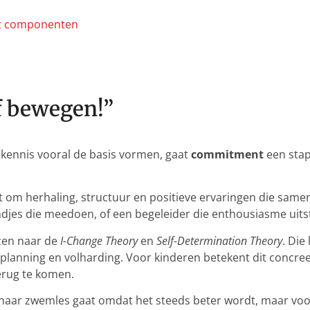
f bewegen!”
kennis vooral de basis vormen, gaat
commitment
een stap
t om herhaling, structuur en positieve ervaringen die sam
ndjes die meedoen, of een begeleider die enthousiasme uitst
zen naar de
I-Change Theory
en
Self-Determination Theory
. Die
lanning en volharding. Voor kinderen betekent dit concreet:
erug te komen.
 naar zwemles gaat omdat het steeds beter wordt, maar voo