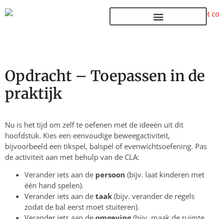
Terug naar de homepage
Opdracht – Toepassen in de
praktijk
Nu is het tijd om zelf te oefenen met de ideeën uit dit
hoofdstuk. Kies een eenvoudige beweegactiviteit,
bijvoorbeeld een tikspel, balspel of evenwichtsoefening. Pas
de activiteit aan met behulp van de CLA:
Verander iets aan de
persoon
(bijv. laat kinderen met
één hand spelen).
Verander iets aan de
taak
(bijv. verander de regels
zodat de bal eerst moet stuiteren).
Verander iets aan de
omgeving
(bijv. maak de ruimte